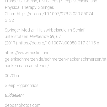
Frange, C., Coelho, F.M.S. (eds) Sleep Medicine and
Physical Therapy. Springer,
Cham. https://doi.org/10.1007/978-3-030-85074-
6_32
Springer Medizin. Halswirbelsäule im Schlaf
unterstützen.
Heilberufe
69
, 67
(2017). https://doi.org/10.1007/s00058-017-3115-x
https://www.muskel-und-
gelenkschmerzen.de/schmerzen/nackenschmerzen/ste
nacken-nach-aufstehen/
0070ba
Sleep Ergonomics
Bilduellen:
depositphotos.com