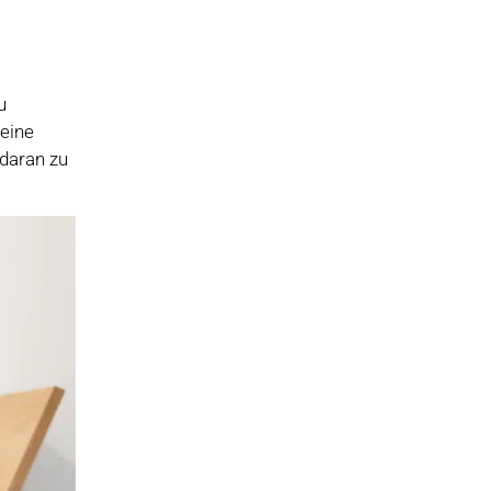
u
meine
 daran zu