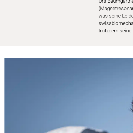
Urs Baumgartner
(Magnetresonan
was seine Leide
swissbiomechani
trotzdem seine 