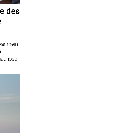
e des
e
war mein
.
Diagnose