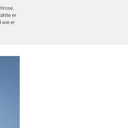
hrose,
ählte er
 wie er