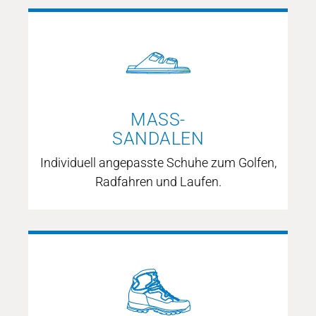
SPORT-
SCHUHE
mehr erfahren
MASS-
SANDALEN
Individuell angepasste Schuhe zum Golfen,
Radfahren und Laufen.
MASS-
SANDALEN